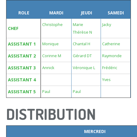
ROLE
MARDI
JEUDI
SAMEDI
Christophe
Marie
Jacky
CHEF
Thérèse N
ASSISTANT 1
Monique
Chantal H
Catherine
ASSISTANT 2
Corinne M
Gérard DT
Raymonde
ASSISTANT 3
Annick
Véronique L
Frédéric
ASSISTANT 4
Yves
ASSISTANT 5
Paul
Paul
DISTRIBUTION
MERCREDI