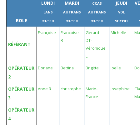
LUNDI
MARDI
JEUDI
V
CCAS
LANS
AUTRANS
AUTRANS
VDL
ROLE
9H/11H
9H/11H
9H/11H
9H/11H
Françoise
Françoise
Gérard
Michelle
Ma
R
DT-
RÉFÉRANT
Véronique
L
OPÉRATEUR
Doriane
Bettina
Brigitte
Joelle
Do
2
OPÉRATEUR
Anne R
christophe
Marie-
Josephine
Cl
France
Ma
3
OPÉRATEUR
4