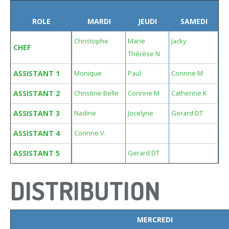
ROLE
MARDI
JEUDI
SAMEDI
Christophe
Marie
Jacky
CHEF
Thérèse N
ASSISTANT 1
Monique
Paul
Corinne M
ASSISTANT 2
Christine Belle
Corinne M
Catherine K
ASSISTANT 3
Nadine
Jocelyne
Gerard DT
ASSISTANT 4
Corinne V.
ASSISTANT 5
Gerard DT
DISTRIBUTION
MERCREDI