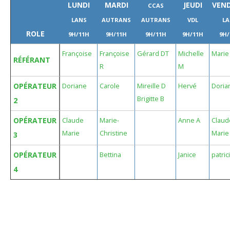
LUNDI
MARDI
JEUDI
VEND
CCAS
LANS
AUTRANS
AUTRANS
VDL
LA
ROLE
9H/11H
9H/11H
9H/11H
9H/11H
9H/
Françoise
Françoise
Gérard DT
Michelle
Marie
RÉFÉRANT
R
M
OPÉRATEUR
Doriane
Carole
Mireille D
Hervé
Doria
Brigitte B
2
OPÉRATEUR
Claude
Marie-
Anne A
Claud
Marie
Christine
Marie
3
OPÉRATEUR
Bettina
Janice
patric
4