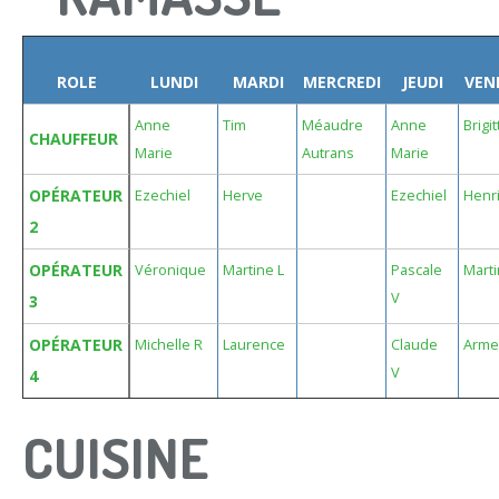
ROLE
LUNDI
MARDI
MERCREDI
JEUDI
VEN
Anne
Tim
Méaudre
Anne
Brigit
CHAUFFEUR
Marie
Autrans
Marie
OPÉRATEUR
Ezechiel
Herve
Ezechiel
Henr
2
OPÉRATEUR
Véronique
Martine L
Pascale
Marti
V
3
OPÉRATEUR
Michelle R
Laurence
Claude
Arme
V
4
CUISINE