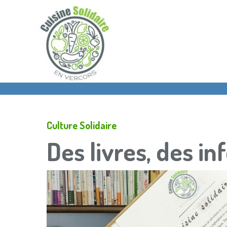
Skip
to
main
content
Culture Solidaire
Des livres, des in