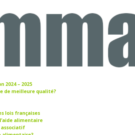
on 2024 – 2025
e de meilleure qualité?
es lois françaises
’aide alimentaire
 associatif
de alimentaire?