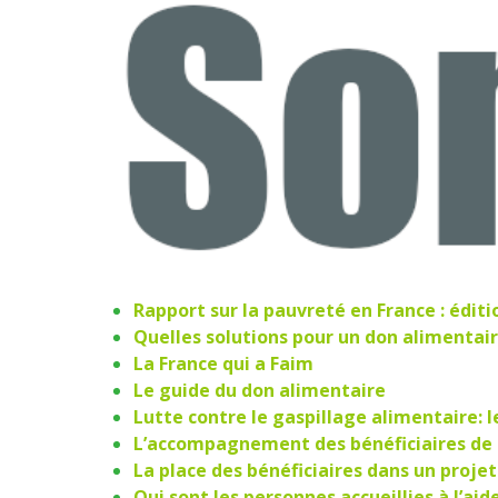
Rapport sur la pauvreté en France : éditi
Quelles solutions pour un don alimentair
La France qui a Faim
Le guide du don alimentaire
Lutte contre le gaspillage alimentaire: l
L’accompagnement des bénéficiaires de l
La place des bénéficiaires dans un projet
Qui sont les personnes accueillies à l’ai